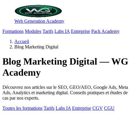
Web Generation Academy
Formations
Modules
Tarifs
Labs IA
Entreprise
Pack Academy
Accueil
Blog Marketing Digital
Blog Marketing Digital — WG
Academy
Découvrez nos articles sur le SEO, GEO/AEO, Google Ads, Meta
Ads, Analytics et marketing digital. Conseils pratiques et études de
cas par nos experts.
Toutes les formations
Tarifs
Labs IA
Entreprise
CGV
CGU