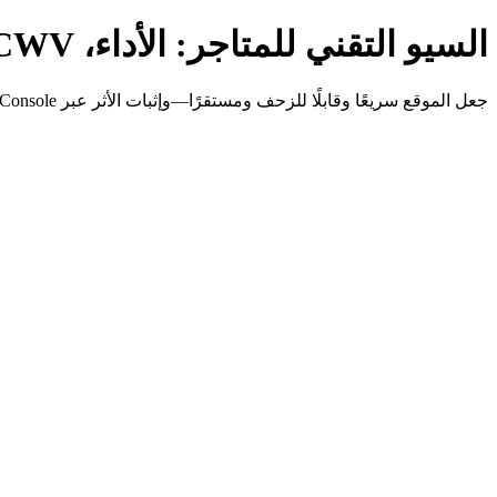
السيو التقني للمتاجر: الأداء، CWV، ميزانية الزحف والتكرار
جعل الموقع سريعًا وقابلًا للزحف ومستقرًا—وإثبات الأثر عبر Search Console والسجلات.